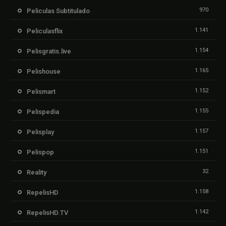
970
Peliculas Subtitulado
1.141
Peliculasflix
1.154
Pelisgratis.live
1.165
Pelishouse
1.152
Pelismart
1.155
Pelispedia
1.157
Pelisplay
1.151
Pelispop
32
Reality
1.158
RepelisHD
1.142
RepelisHD.TV