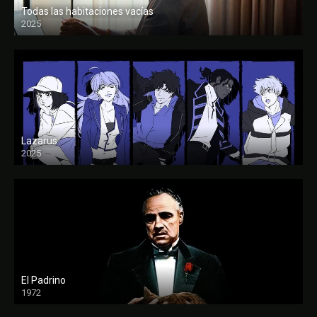
Todas las habitaciones vacías
2025
FULL HD
Lazarus
2025
El Padrino
1972
FULL HD