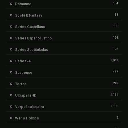
134
Romance
38
Sci-Fi & Fantasy
136
Series Castellano
134
Series Español Latino
128
Series Subtituladas
1.047
Series24
467
Suspense
242
Terror
1.161
UltrapelisHD
1.130
Verpeliculasultra
3
War & Politics