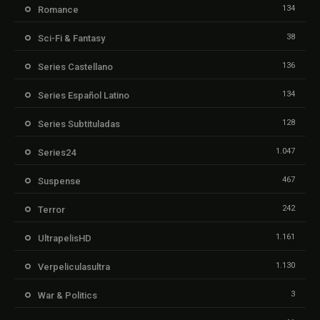
134
Romance
38
Sci-Fi & Fantasy
136
Series Castellano
134
Series Español Latino
128
Series Subtituladas
1.047
Series24
467
Suspense
242
Terror
1.161
UltrapelisHD
1.130
Verpeliculasultra
3
War & Politics