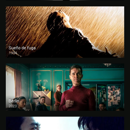
Sueño de fuga
1994
FULL HD
Berlín
2023