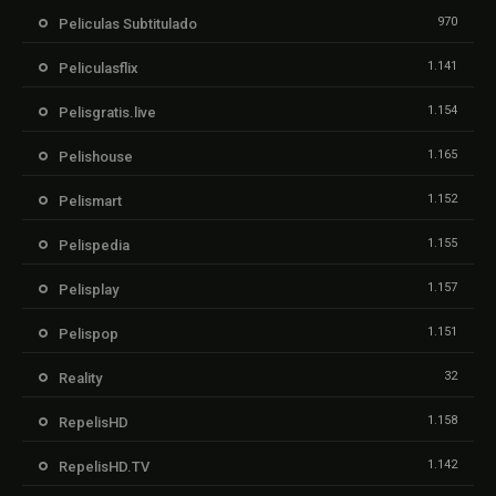
970
Peliculas Subtitulado
1.141
Peliculasflix
1.154
Pelisgratis.live
1.165
Pelishouse
1.152
Pelismart
1.155
Pelispedia
1.157
Pelisplay
1.151
Pelispop
32
Reality
1.158
RepelisHD
1.142
RepelisHD.TV