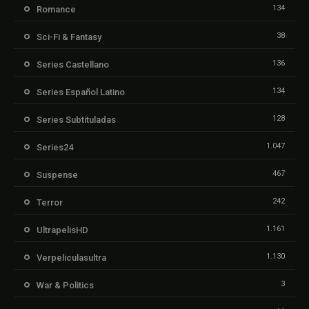
134
Romance
38
Sci-Fi & Fantasy
136
Series Castellano
134
Series Español Latino
128
Series Subtituladas
1.047
Series24
467
Suspense
242
Terror
1.161
UltrapelisHD
1.130
Verpeliculasultra
3
War & Politics