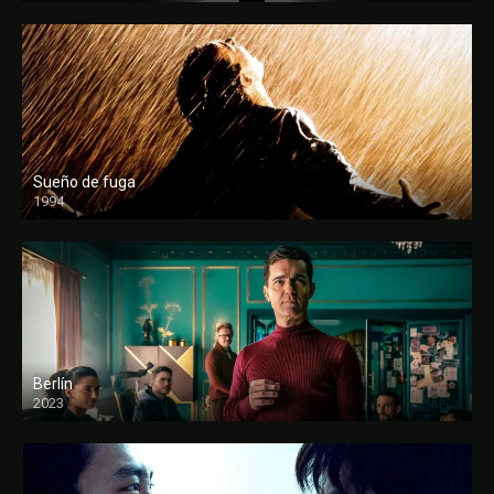
Sueño de fuga
1994
FULL HD
Berlín
2023