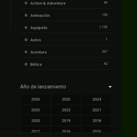
44
Action & Adventure
150
Animación
1.135
Aquipelis
1
Autos
267
Aventura
42
Bélica
239
Ciencia ficción
Año de lanzamiento
1.106
Cinecalidad
2026
2025
2024
1.139
Cinetux
2023
2022
2021
426
Comedia
2020
2019
2018
249
Crimen
2017
2016
2015