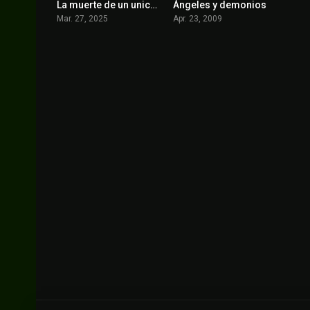
La muerte de un unicornio
Ángeles y demonios
5.9
6.7
Mar. 27, 2025
Apr. 23, 2009