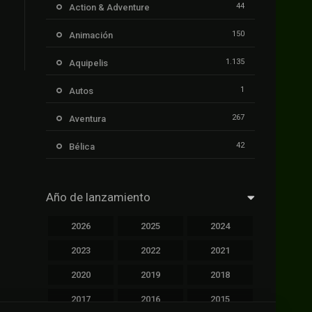
44
Action & Adventure
150
Animación
1.135
Aquipelis
1
Autos
267
Aventura
42
Bélica
239
Ciencia ficción
Año de lanzamiento
1.106
Cinecalidad
2026
2025
2024
1.139
Cinetux
2023
2022
2021
426
Comedia
2020
2019
2018
249
Crimen
2017
2016
2015