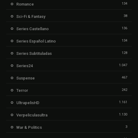
134
Romance
38
Sci-Fi & Fantasy
136
Series Castellano
134
Series Español Latino
128
Series Subtituladas
1.047
Series24
467
Suspense
242
Terror
1.161
UltrapelisHD
1.130
Verpeliculasultra
3
War & Politics