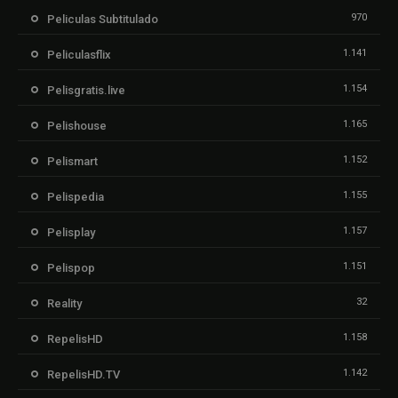
970
Peliculas Subtitulado
1.141
Peliculasflix
1.154
Pelisgratis.live
1.165
Pelishouse
1.152
Pelismart
1.155
Pelispedia
1.157
Pelisplay
1.151
Pelispop
32
Reality
1.158
RepelisHD
1.142
RepelisHD.TV