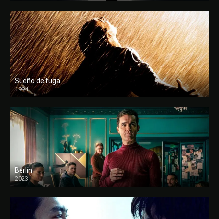
Sueño de fuga
1994
FULL HD
Berlín
2023