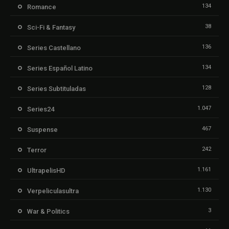
134
Romance
38
Sci-Fi & Fantasy
136
Series Castellano
134
Series Español Latino
128
Series Subtituladas
1.047
Series24
467
Suspense
242
Terror
1.161
UltrapelisHD
1.130
Verpeliculasultra
3
War & Politics