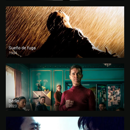
Sueño de fuga
1994
FULL HD
Berlín
2023