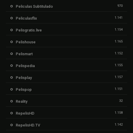
970
Peliculas Subtitulado
1.141
Peliculasflix
1.154
Pelisgratis.live
1.165
Pelishouse
1.152
Pelismart
1.155
Pelispedia
1.157
Pelisplay
1.151
Pelispop
32
Reality
1.158
RepelisHD
1.142
RepelisHD.TV