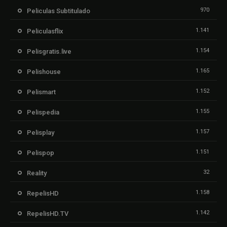
970
Peliculas Subtitulado
1.141
Peliculasflix
1.154
Pelisgratis.live
1.165
Pelishouse
1.152
Pelismart
1.155
Pelispedia
1.157
Pelisplay
1.151
Pelispop
32
Reality
1.158
RepelisHD
1.142
RepelisHD.TV