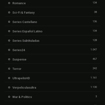
134
Romance
38
Sci-Fi & Fantasy
136
Series Castellano
134
Series Español Latino
128
Series Subtituladas
1.047
Series24
467
Suspense
242
Terror
1.161
UltrapelisHD
1.130
Verpeliculasultra
3
War & Politics