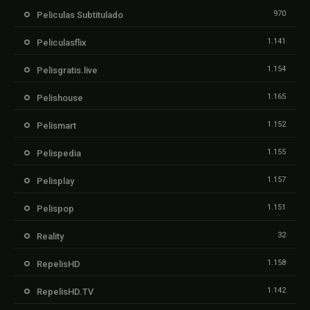
970
Peliculas Subtitulado
1.141
Peliculasflix
1.154
Pelisgratis.live
1.165
Pelishouse
1.152
Pelismart
1.155
Pelispedia
1.157
Pelisplay
1.151
Pelispop
32
Reality
1.158
RepelisHD
1.142
RepelisHD.TV