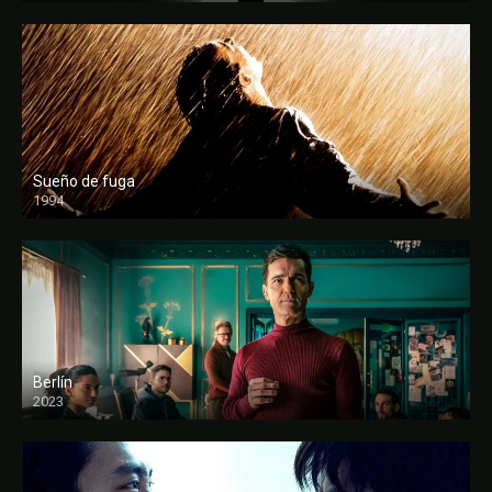
Sueño de fuga
1994
FULL HD
Berlín
2023