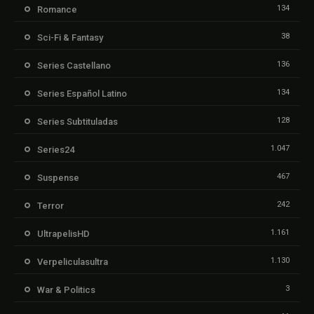
134
Romance
38
Sci-Fi & Fantasy
136
Series Castellano
134
Series Español Latino
128
Series Subtituladas
1.047
Series24
467
Suspense
242
Terror
1.161
UltrapelisHD
1.130
Verpeliculasultra
3
War & Politics