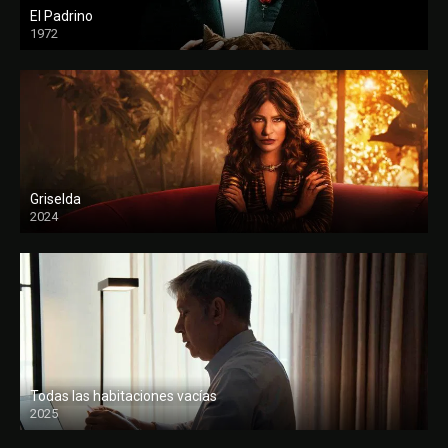
El Padrino
1972
FULL HD
Griselda
2024
Todas las habitaciones vacías
2025
FULL HD