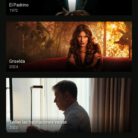
El Padrino
1972
FULL HD
Griselda
2024
Todas las habitaciones vacías
2025
FULL HD