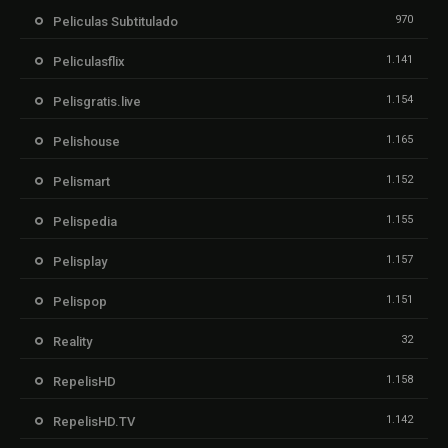
970
Peliculas Subtitulado
1.141
Peliculasflix
1.154
Pelisgratis.live
1.165
Pelishouse
1.152
Pelismart
1.155
Pelispedia
1.157
Pelisplay
1.151
Pelispop
32
Reality
1.158
RepelisHD
1.142
RepelisHD.TV