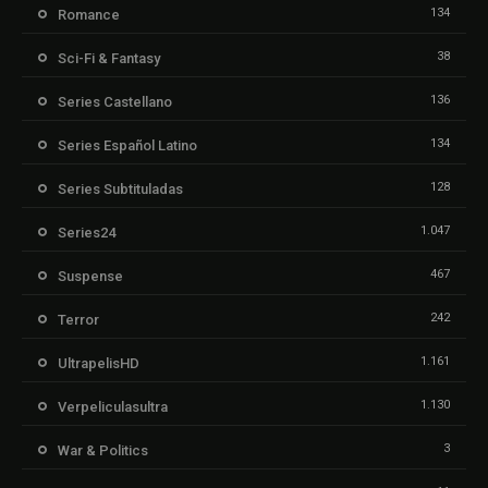
134
Romance
38
Sci-Fi & Fantasy
136
Series Castellano
134
Series Español Latino
128
Series Subtituladas
1.047
Series24
467
Suspense
242
Terror
1.161
UltrapelisHD
1.130
Verpeliculasultra
3
War & Politics