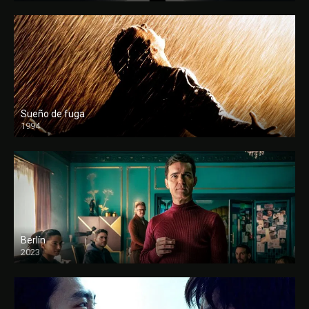
Sueño de fuga
1994
FULL HD
Berlín
2023