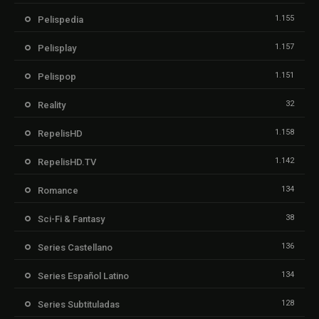
1.155
Pelispedia
1.157
Pelisplay
1.151
Pelispop
32
Reality
1.158
RepelisHD
1.142
RepelisHD.TV
134
Romance
38
Sci-Fi & Fantasy
136
Series Castellano
134
Series Español Latino
128
Series Subtituladas