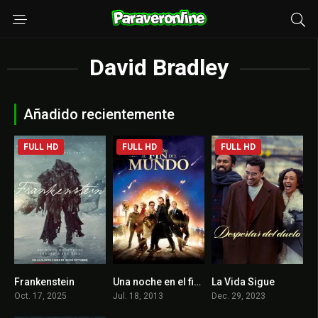
David Bradley
Añadido recientemente
FULL HD
FULL HD
FULL HD
Frankenstein
Una noche en el fin del mundo
La Vida Sigue
7.7
6.9
6.4
Oct. 17, 2025
Jul. 18, 2013
Dec. 29, 2023