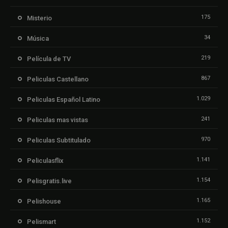
175
Misterio
34
Música
219
Película de TV
867
Peliculas Castellano
1.029
Peliculas Español Latino
241
Peliculas mas vistas
970
Peliculas Subtitulado
1.141
Peliculasflix
1.154
Pelisgratis.live
1.165
Pelishouse
1.152
Pelismart