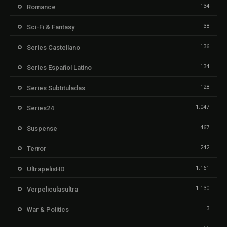
134
Romance
38
Sci-Fi & Fantasy
136
Series Castellano
134
Series Español Latino
128
Series Subtituladas
1.047
Series24
467
Suspense
242
Terror
1.161
UltrapelisHD
1.130
Verpeliculasultra
3
War & Politics