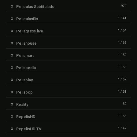
970
Peliculas Subtitulado
1.141
Peliculasflix
1.154
Pelisgratis.live
1.165
Pelishouse
1.152
Pelismart
1.155
Pelispedia
1.157
Pelisplay
1.151
Pelispop
32
Reality
1.158
RepelisHD
1.142
RepelisHD.TV