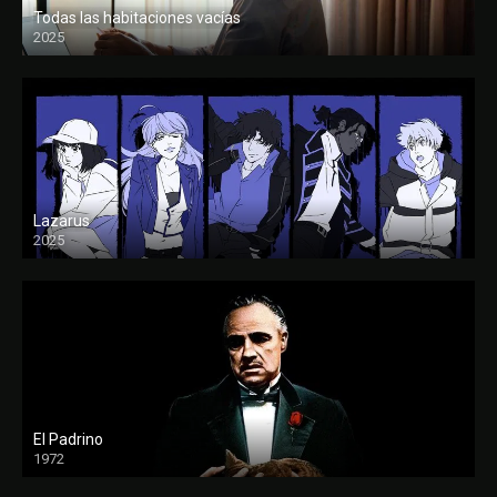
Todas las habitaciones vacías
2025
FULL HD
Lazarus
2025
El Padrino
1972
FULL HD