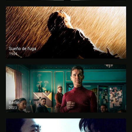
Sueño de fuga
1994
FULL HD
Berlín
2023