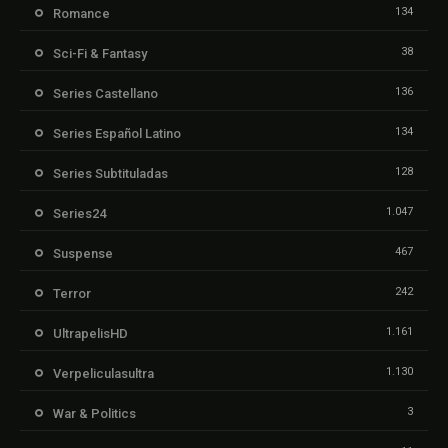
134
Romance
38
Sci-Fi & Fantasy
136
Series Castellano
134
Series Español Latino
128
Series Subtituladas
1.047
Series24
467
Suspense
242
Terror
1.161
UltrapelisHD
1.130
Verpeliculasultra
3
War & Politics