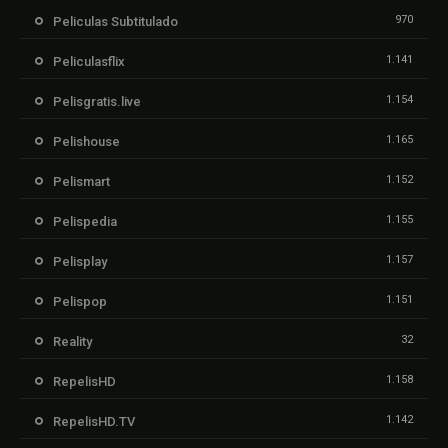
970
Peliculas Subtitulado
1.141
Peliculasflix
1.154
Pelisgratis.live
1.165
Pelishouse
1.152
Pelismart
1.155
Pelispedia
1.157
Pelisplay
1.151
Pelispop
32
Reality
1.158
RepelisHD
1.142
RepelisHD.TV