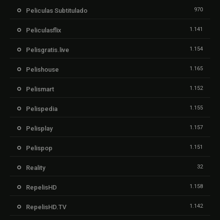
970
Peliculas Subtitulado
1.141
Peliculasflix
1.154
Pelisgratis.live
1.165
Pelishouse
1.152
Pelismart
1.155
Pelispedia
1.157
Pelisplay
1.151
Pelispop
32
Reality
1.158
RepelisHD
1.142
RepelisHD.TV