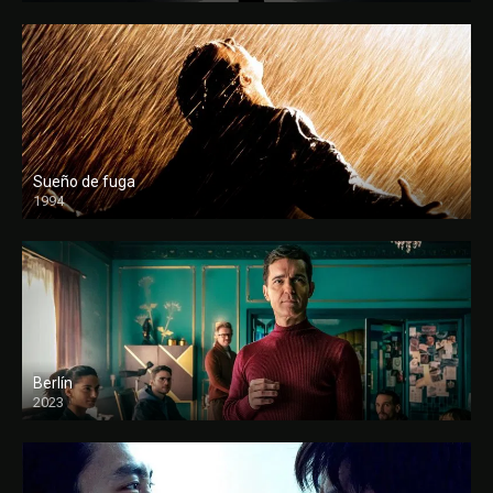
Sueño de fuga
1994
FULL HD
Berlín
2023