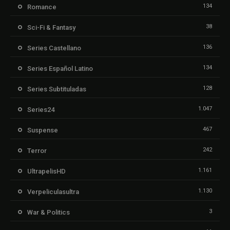
134
Romance
38
Sci-Fi & Fantasy
136
Series Castellano
134
Series Español Latino
128
Series Subtituladas
1.047
Series24
467
Suspense
242
Terror
1.161
UltrapelisHD
1.130
Verpeliculasultra
3
War & Politics