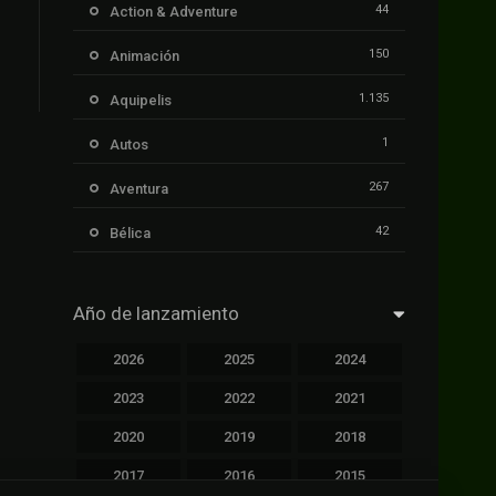
44
Action & Adventure
150
Animación
1.135
Aquipelis
1
Autos
267
Aventura
42
Bélica
239
Ciencia ficción
Año de lanzamiento
1.106
Cinecalidad
2026
2025
2024
1.139
Cinetux
2023
2022
2021
426
Comedia
2020
2019
2018
249
Crimen
2017
2016
2015