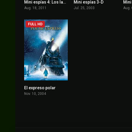
Mini espías 4: Los ladrones del tiempo
Mini espías 3-D
3.6
4.4
Aug. 18, 2011
Jul. 25, 2003
Aug. 
FULL HD
El expreso polar
6.6
Nov. 10, 2004