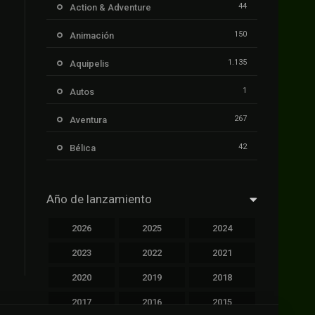
44
Action & Adventure
150
Animación
1.135
Aquipelis
1
Autos
267
Aventura
42
Bélica
239
Ciencia ficción
Año de lanzamiento
1.106
Cinecalidad
2026
2025
2024
1.139
Cinetux
2023
2022
2021
426
Comedia
2020
2019
2018
249
Crimen
2017
2016
2015