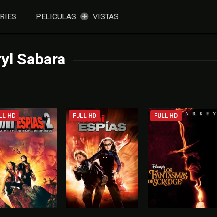
RIES
PELICULAS
VISTAS
yl Sabara
LL HD
FULL HD
FULL HD