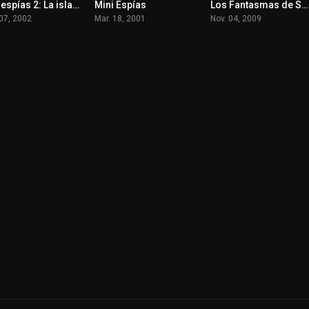
Mini espías 2: La isla de los sueños perdidos
Mini Espías
Los Fantasmas de Scrooge
5.3
5.6
6.8
07, 2002
Mar. 18, 2001
Nov. 04, 2009